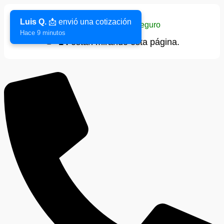
Luis Q.
📩 envió una cotización
Sitio verificado y seguro
Hace 9 minutos
👁️
14
están mirando esta página.