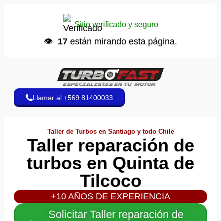
Luis Q.
📞 hizo una llamada
Sitio verificado y seguro
Hace 6 minutos
👁️
17
están mirando esta página.
Llamar al +569 81400033
Taller de Turbos en Santiago y todo Chile
Taller reparación de
turbos en Quinta de
Tilcoco
+10 AÑOS DE EXPERIENCIA
Solicitar Taller reparación de