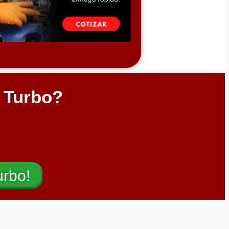
l Turbo?
urbo!