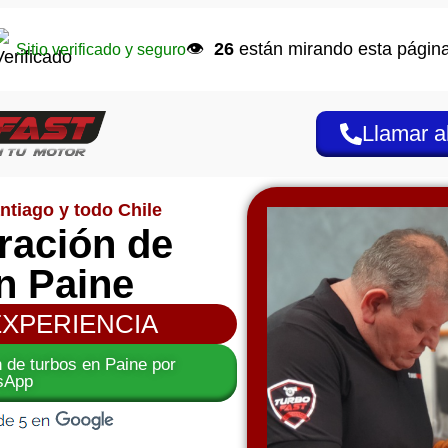
👁️
26
están mirando esta página
Sitio verificado y seguro
Llamar a
ntiago y todo Chile
aración de
n Paine
EXPERIENCIA
ón de turbos en Paine por
sApp