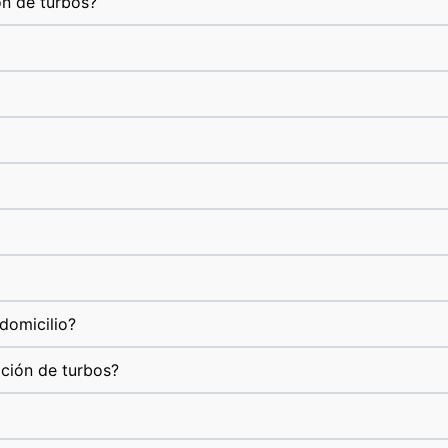
ón de turbos?
domicilio?
ación de turbos?