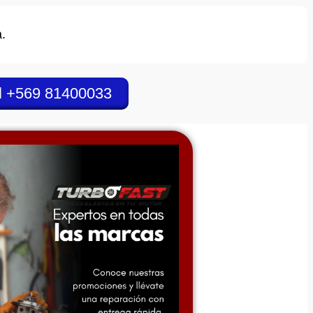
.
l +569 81400033