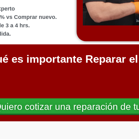
xperto
0% vs Comprar nuevo.
 3 a 4 hrs.
ida.
é es importante Reparar e
uiero cotizar una reparación de t