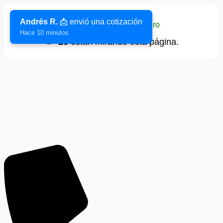
Andrés R.
📩 envió una cotización
Sitio verificado y seguro
Hace 10 minutos
👁️
26
están mirando esta página.