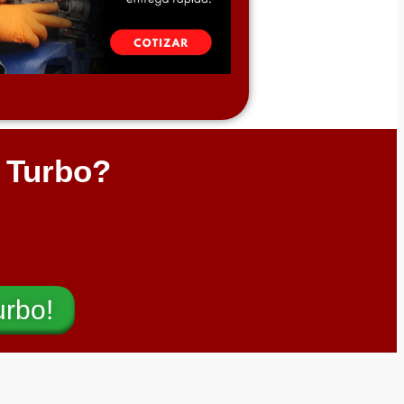
l Turbo?
urbo!