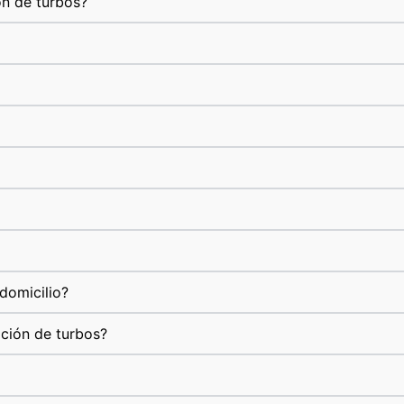
ón de turbos?
domicilio?
ación de turbos?