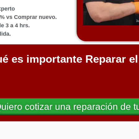
xperto
0% vs Comprar nuevo.
 3 a 4 hrs.
ida.
é es importante Reparar e
uiero cotizar una reparación de t