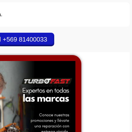
.
l +569 81400033