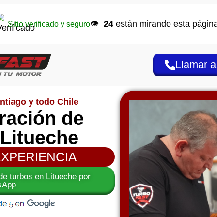
👁️
24
están mirando esta página
Sitio verificado y seguro
Llamar a
ntiago y todo Chile
aración de
 Litueche
EXPERIENCIA
 de turbos en Litueche por
sApp