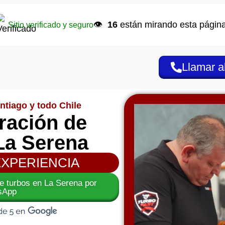
👁️
16
están mirando esta página
Sitio verificado y seguro
Llamar a
ntiago y todo Chile
aración de
La Serena
EXPERIENCIA
 de turbos en La Serena por
sApp