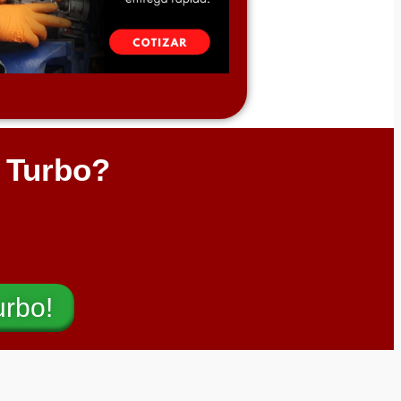
l Turbo?
urbo!