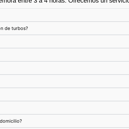
emora entre 3 a 4 horas. Ofrecemos un servicio 
ón de turbos?
domicilio?