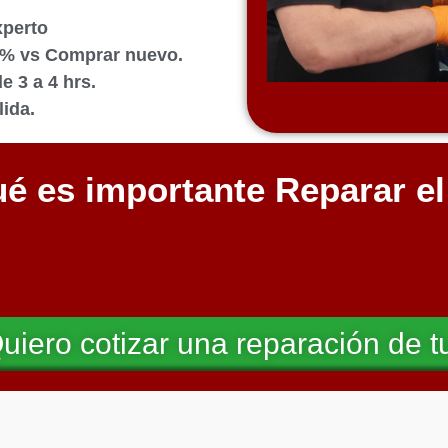
xperto
0% vs Comprar nuevo.
 3 a 4 hrs.
ida.
é es importante Reparar e
uiero cotizar una reparación de t