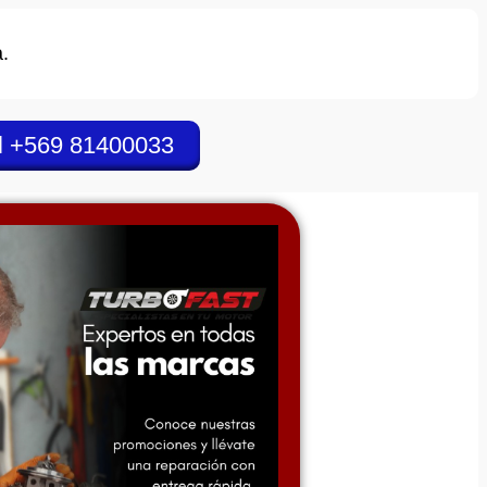
.
l +569 81400033