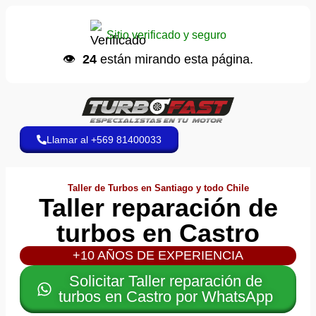
Ana C.
📩 envió una cotización
Sitio verificado y seguro
Hace 7 minutos
👁️
24
están mirando esta página.
Llamar al +569 81400033
Taller de Turbos en Santiago y todo Chile
Taller reparación de
turbos en Castro
+10 AÑOS DE EXPERIENCIA
Solicitar Taller reparación de
turbos en Castro por WhatsApp