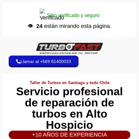
Ana C.
📞 hizo una llamada
Sitio verificado y seguro
Hace 5 minutos
👁️
24
están mirando esta página.
Llamar al +569 81400033
Taller de Turbos en Santiago y todo Chile
Servicio profesional
de reparación de
turbos en Alto
Hospicio
+10 AÑOS DE EXPERIENCIA