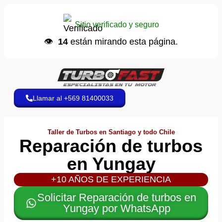
Juan M.
📞 hizo una llamada
Sitio verificado y seguro
Hace 8 minutos
👁️
14
están mirando esta página.
Llamar al +569 81400033
Taller de Turbos en Santiago y todo Chile
Reparación de turbos
en Yungay
+10 AÑOS DE EXPERIENCIA
Solicitar Reparación de turbos en
Yungay por WhatsApp