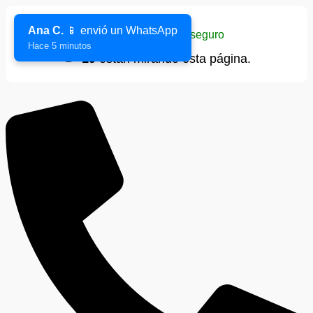
Ana C.
📱 envió un WhatsApp
Sitio verificado y seguro
Hace 5 minutos
👁️
19
están mirando esta página.