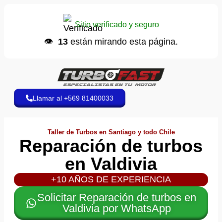
Camila S.
📱 envió un WhatsApp
Sitio verificado y seguro
Hace 6 minutos
👁️
13
están mirando esta página.
Llamar al +569 81400033
Taller de Turbos en Santiago y todo Chile
Reparación de turbos
en Valdivia
+10 AÑOS DE EXPERIENCIA
Solicitar Reparación de turbos en
Valdivia por WhatsApp