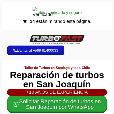
Ana C.
📱 envió un WhatsApp
Sitio verificado y seguro
Hace 8 minutos
👁️
14
están mirando esta página.
Llamar al +569 81400033
Taller de Turbos en Santiago y todo Chile
Reparación de turbos
en San Joaquín
+10 AÑOS DE EXPERIENCIA
Solicitar Reparación de turbos en
San Joaquín por WhatsApp