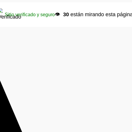
👁️
29
están mirando esta página
Sitio verificado y seguro