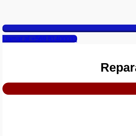
Llamar al +569 81400033
Repar