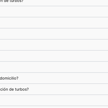
ón de turbos?
domicilio?
ación de turbos?