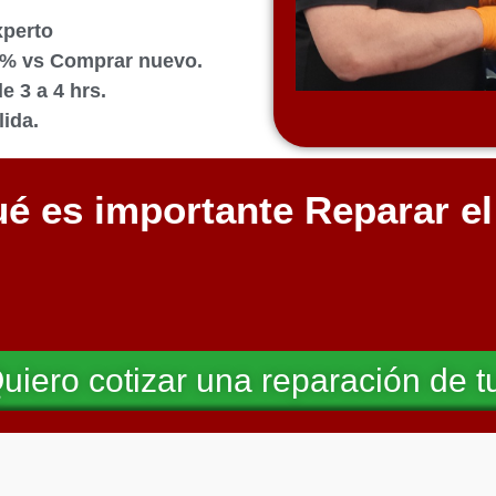
xperto
0% vs Comprar nuevo.
 3 a 4 hrs.
ida.
é es importante Reparar e
uiero cotizar una reparación de t