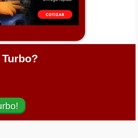
l Turbo?
urbo!