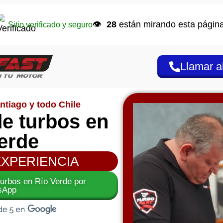
👁️
28
están mirando esta página
Sitio verificado y seguro
Llamar a
ntiago y todo Chile
e turbos en
erde
EXPERIENCIA
turbos en Río Verde por
sApp