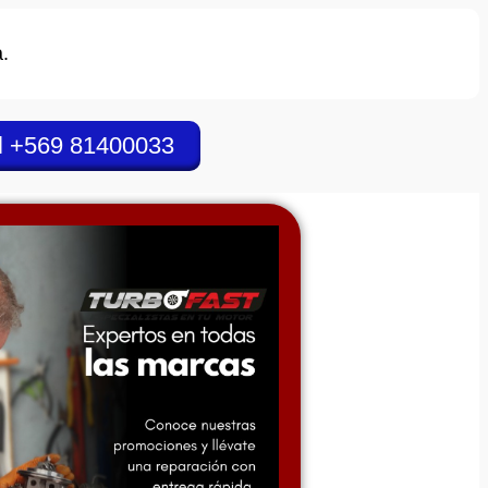
.
l +569 81400033