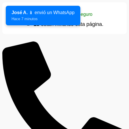
José A.
📱 envió un WhatsApp
Sitio verificado y seguro
Hace 7 minutos
👁️
23
están mirando esta página.