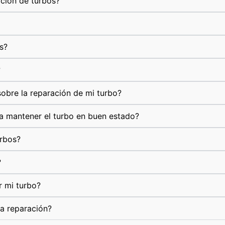
ación de turbos?
s?
?
obre la reparación de mi turbo?
a mantener el turbo en buen estado?
urbos?
?
r mi turbo?
la reparación?