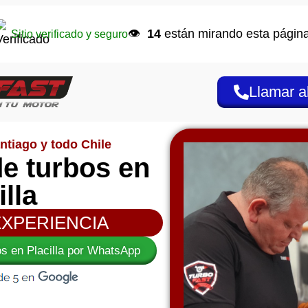
👁️
14
están mirando esta página
Sitio verificado y seguro
Llamar a
ntiago y todo Chile
e turbos en
illa
EXPERIENCIA
os en Placilla por WhatsApp