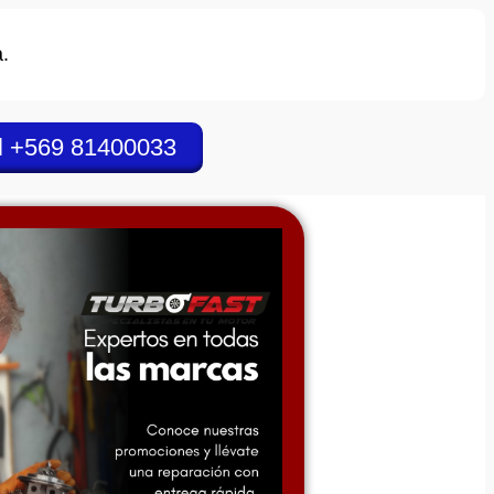
.
l +569 81400033