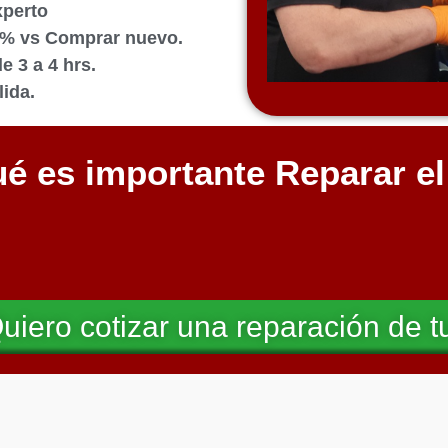
xperto
0% vs Comprar nuevo.
 3 a 4 hrs.
ida.
é es importante Reparar e
uiero cotizar una reparación de t