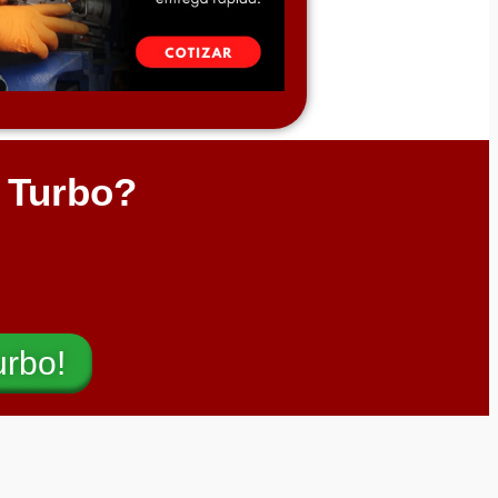
l Turbo?
urbo!