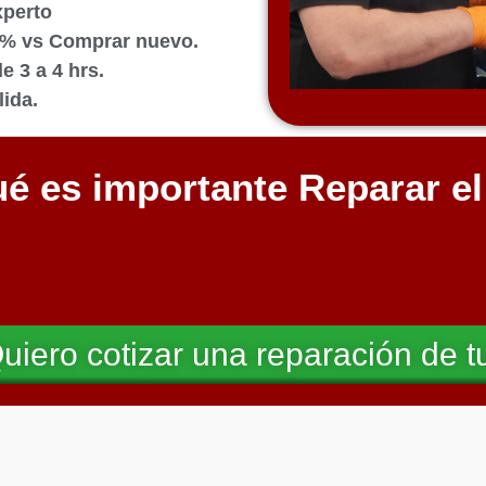
xperto
0% vs Comprar nuevo.
 3 a 4 hrs.
ida.
é es importante Reparar e
uiero cotizar una reparación de t