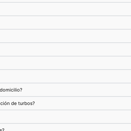
domicilio?
ación de turbos?
s?