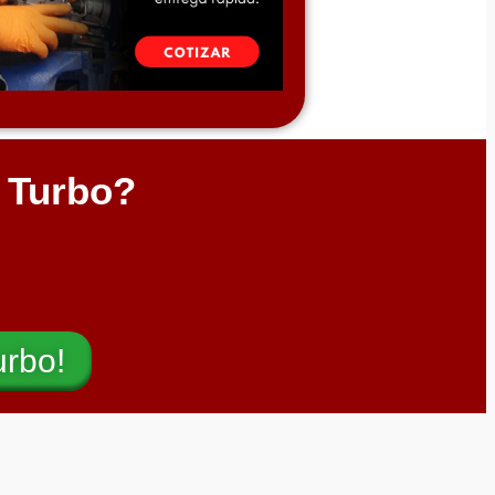
l Turbo?
urbo!