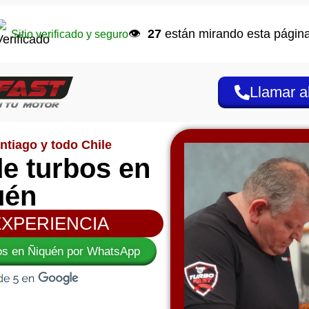
👁️
27
están mirando esta página
Sitio verificado y seguro
Llamar a
ntiago y todo Chile
e turbos en
uén
EXPERIENCIA
bos en Ñiquén por WhatsApp