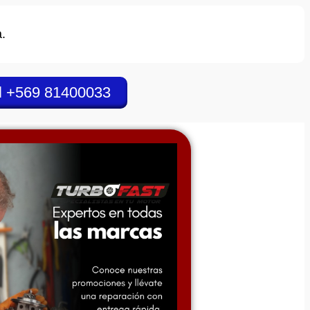
.
l +569 81400033