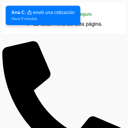
Ana C.
📩 envió una cotización
Sitio verificado y seguro
Hace 9 minutos
👁️
30
están mirando esta página.