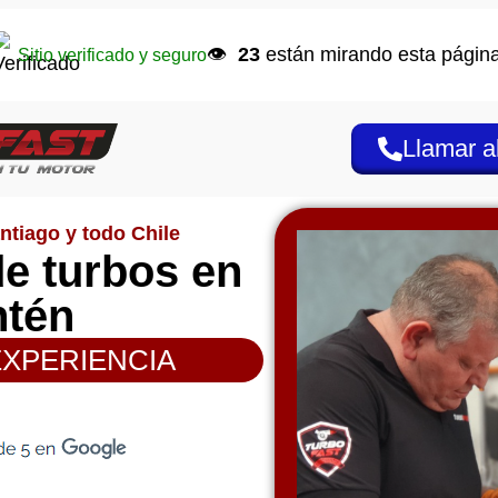
👁️
23
están mirando esta página
Sitio verificado y seguro
Llamar a
ntiago y todo Chile
e turbos en
ntén
EXPERIENCIA