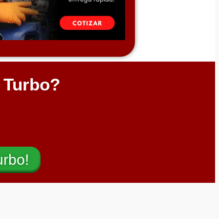
l Turbo?
urbo!