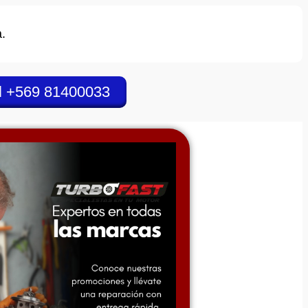
.
l +569 81400033