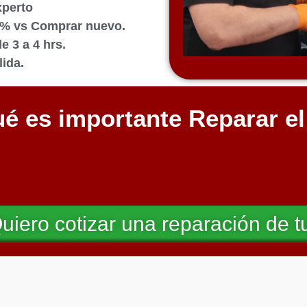
xperto
0% vs Comprar nuevo.
 3 a 4 hrs.
ida.
é es importante Reparar e
uiero cotizar una reparación de t