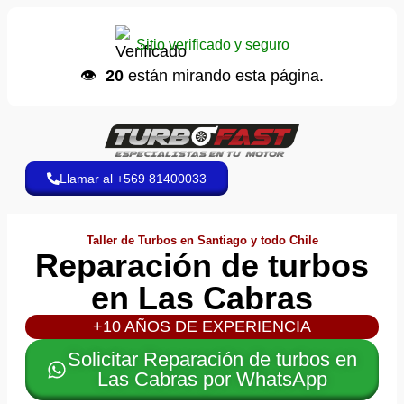
Ana C.
📩 envió una cotización
Sitio verificado y seguro
Hace 9 minutos
👁️
20
están mirando esta página.
Llamar al +569 81400033
Taller de Turbos en Santiago y todo Chile
Reparación de turbos
en Las Cabras
+10 AÑOS DE EXPERIENCIA
Solicitar Reparación de turbos en
Las Cabras por WhatsApp