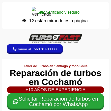
Carlos V.
📱 envió un WhatsApp
Sitio verificado y seguro
Hace 7 minutos
👁️
12
están mirando esta página.
Llamar al +569 81400033
Taller de Turbos en Santiago y todo Chile
Reparación de turbos
en Cochamó
+10 AÑOS DE EXPERIENCIA
Solicitar Reparación de turbos en
Cochamó por WhatsApp