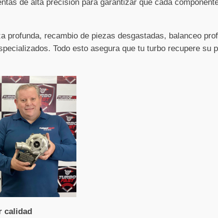
entas de alta precisión para garantizar que cada component
eza profunda, recambio de piezas desgastadas, balanceo pro
pecializados. Todo esto asegura que tu turbo recupere su po
r calidad