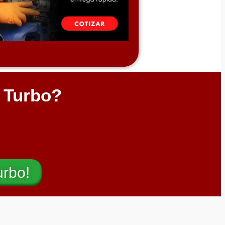
l Turbo?
urbo!