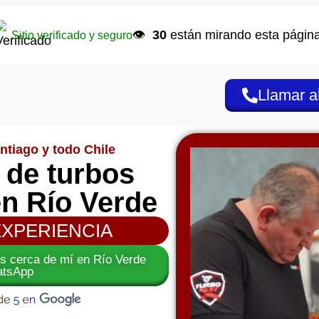
👁️
30
están mirando esta página
Sitio verificado y seguro
Llamar a
ntiago y todo Chile
 de turbos
en Río Verde
EXPERIENCIA
os cerca de mí en Río Verde
atsApp