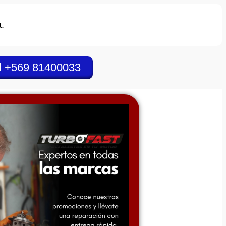
.
l +569 81400033