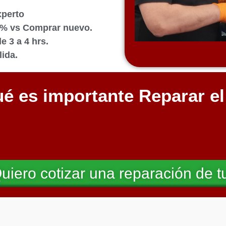
xperto
0% vs Comprar nuevo.
 3 a 4 hrs.
ida.
é es importante Reparar e
uiero cotizar una reparación de t