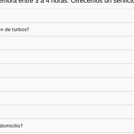
emora entre 3 a 4 horas. Ofrecemos un servicio 
ón de turbos?
domicilio?