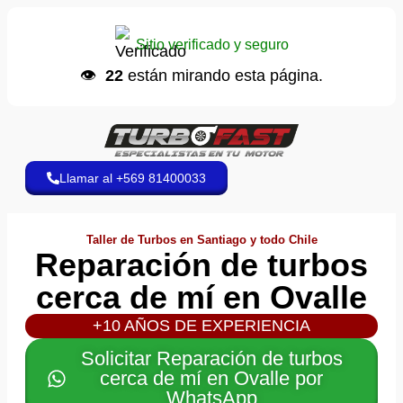
Carlos V.
📱 envió un WhatsApp
Sitio verificado y seguro
Hace 9 minutos
👁️
22
están mirando esta página.
Llamar al +569 81400033
Taller de Turbos en Santiago y todo Chile
Reparación de turbos
cerca de mí en Ovalle
+10 AÑOS DE EXPERIENCIA
Solicitar Reparación de turbos
cerca de mí en Ovalle por
WhatsApp