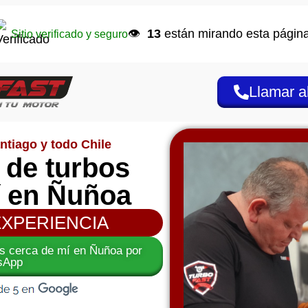
👁️
13
están mirando esta página
Sitio verificado y seguro
Llamar a
ntiago y todo Chile
 de turbos
í en Ñuñoa
EXPERIENCIA
os cerca de mí en Ñuñoa por
sApp