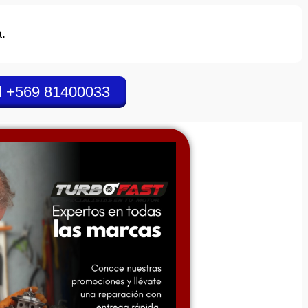
.
l +569 81400033