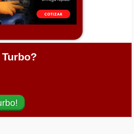
l Turbo?
urbo!