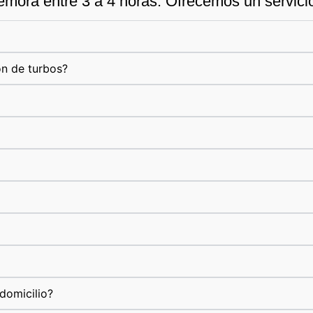
emora entre 3 a 4 horas. Ofrecemos un servicio 
ón de turbos?
domicilio?