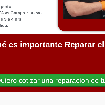
xperto
0% vs Comprar nuevo.
 3 a 4 hrs.
ida.
é es importante Reparar e
uiero cotizar una reparación de t