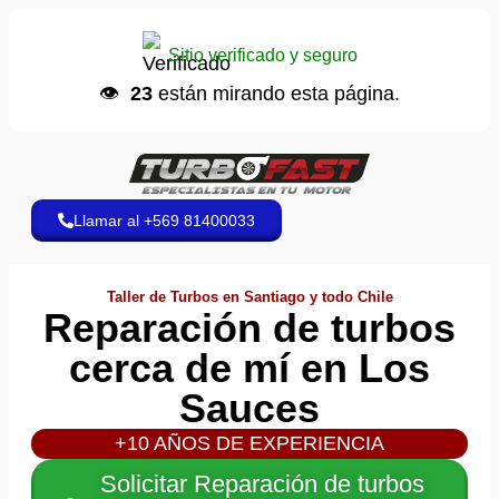
José A.
📞 hizo una llamada
Sitio verificado y seguro
Hace 5 minutos
👁️
23
están mirando esta página.
Llamar al +569 81400033
Taller de Turbos en Santiago y todo Chile
Reparación de turbos
cerca de mí en Los
Sauces
+10 AÑOS DE EXPERIENCIA
Solicitar Reparación de turbos