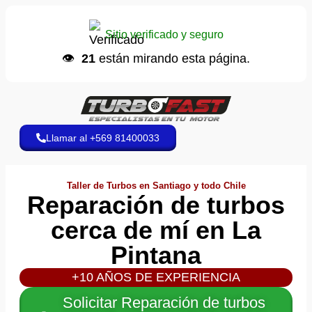
Carlos V.
📱 envió un WhatsApp
Sitio verificado y seguro
Hace 6 minutos
👁️
21
están mirando esta página.
Llamar al +569 81400033
Taller de Turbos en Santiago y todo Chile
Reparación de turbos
cerca de mí en La
Pintana
+10 AÑOS DE EXPERIENCIA
Solicitar Reparación de turbos