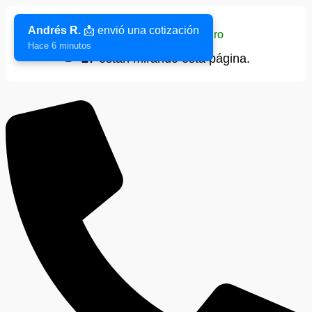
Andrés R.
📩 envió una cotización
Sitio verificado y seguro
Hace 6 minutos
👁️
27
están mirando esta página.