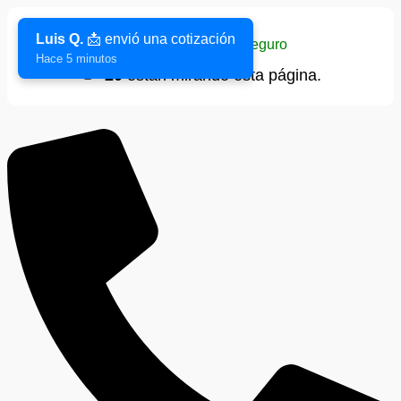
Luis Q.
📩 envió una cotización
Sitio verificado y seguro
Hace 5 minutos
👁️
20
están mirando esta página.