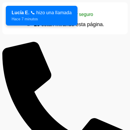
Lucía E.
📞 hizo una llamada
Sitio verificado y seguro
Hace 7 minutos
👁️
26
están mirando esta página.