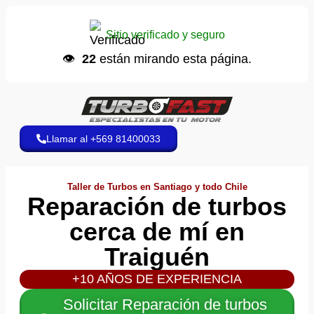
Camila S.
📞 hizo una llamada
Sitio verificado y seguro
Hace 9 minutos
👁️
22
están mirando esta página.
Llamar al +569 81400033
Taller de Turbos en Santiago y todo Chile
Reparación de turbos
cerca de mí en
Traiguén
+10 AÑOS DE EXPERIENCIA
Solicitar Reparación de turbos