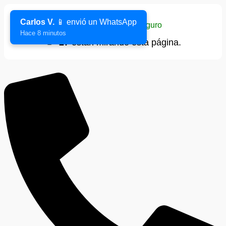
Carlos V.
📱 envió un WhatsApp
Sitio verificado y seguro
Hace 8 minutos
👁️
27
están mirando esta página.